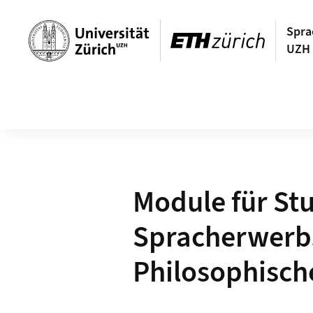
Navigation auf uzh.ch
Spra
UZH 
Hauptnavigation
Module für St
Spracherwerbs
Philosophisch