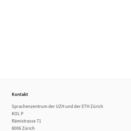
Footer
Kontakt
Sprachenzentrum der UZH und der ETH Zürich
KOL P
Rämistrasse 71
8006 Zürich