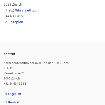
8093 Zürich
slz@library.ethz.ch
044 633 20 50
Lageplan
Footer
Kontakt
Sprachenzentrum der UZH und der ETH Zürich
KOL P
Rämistrasse 71
8006 Zürich
+41 44 634 52 81
Lageplan
Kontakt