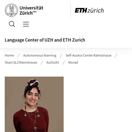
Header
Search
Open/Close Navigation
Language Center of UZH and ETH Zurich
Home
Autonomous learning
Self-Access Center Rämistrasse
Team SLZ Rämistrasse
Aufsicht
Murad